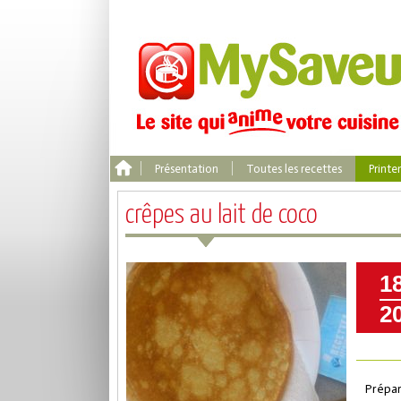
Présentation
Toutes les recettes
Print
crêpes au lait de coco
1
2
Prépar