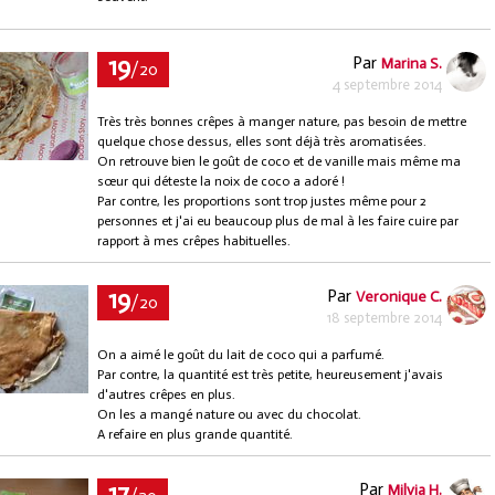
19
Par
Marina S.
/20
4 septembre 2014
Très très bonnes crêpes à manger nature, pas besoin de mettre
quelque chose dessus, elles sont déjà très aromatisées.
On retrouve bien le goût de coco et de vanille mais même ma
sœur qui déteste la noix de coco a adoré !
Par contre, les proportions sont trop justes même pour 2
personnes et j'ai eu beaucoup plus de mal à les faire cuire par
rapport à mes crêpes habituelles.
19
Par
Veronique C.
/20
18 septembre 2014
On a aimé le goût du lait de coco qui a parfumé.
Par contre, la quantité est très petite, heureusement j'avais
d'autres crêpes en plus.
On les a mangé nature ou avec du chocolat.
A refaire en plus grande quantité.
17
Par
Milvia H.