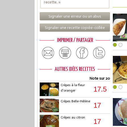
recette. »
Signaler une erreur ou un abus
Signaler une recette copiée-collée
IMPRIMER / PARTAGER
AUTRES IDÉES RECETTES
Note sur 20
Crèpes à la fleur
17.5
d'oranger
Crêpes Belle-Hélène
17
Crêpes au citron
17