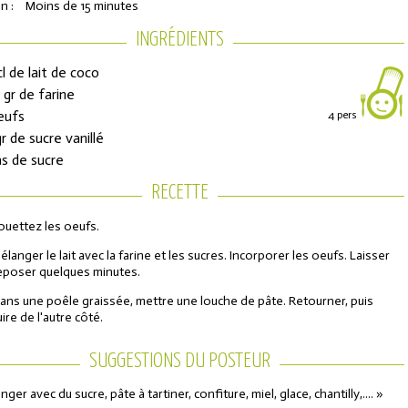
n :
Moins de 15 minutes
INGRÉDIENTS
cl de lait de coco
 gr de farine
eufs
4 pers
gr de sucre vanillé
às de sucre
RECETTE
ons de réduction
ouettez les oeufs.
élanger le lait avec la farine et les sucres. Incorporer les oeufs. Laisser
eposer quelques minutes.
urs de l'Année
ans une poêle graissée, mettre une louche de pâte. Retourner, puis
uire de l'autre côté.
SUGGESTIONS DU POSTEUR
ger avec du sucre, pâte à tartiner, confiture, miel, glace, chantilly,.... »