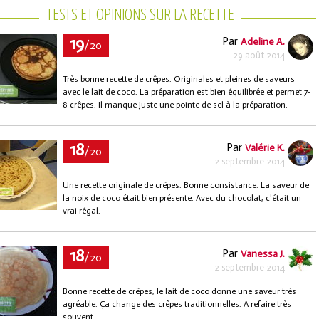
TESTS ET OPINIONS SUR LA RECETTE
19
Par
Adeline A.
/20
29 août 2014
Très bonne recette de crêpes. Originales et pleines de saveurs
avec le lait de coco. La préparation est bien équilibrée et permet 7-
8 crêpes. Il manque juste une pointe de sel à la préparation.
18
Par
Valérie K.
/20
2 septembre 2014
Une recette originale de crêpes. Bonne consistance. La saveur de
la noix de coco était bien présente. Avec du chocolat, c'était un
vrai régal.
18
Par
Vanessa J.
/20
2 septembre 2014
Bonne recette de crêpes, le lait de coco donne une saveur très
agréable. Ça change des crêpes traditionnelles. A refaire très
souvent.