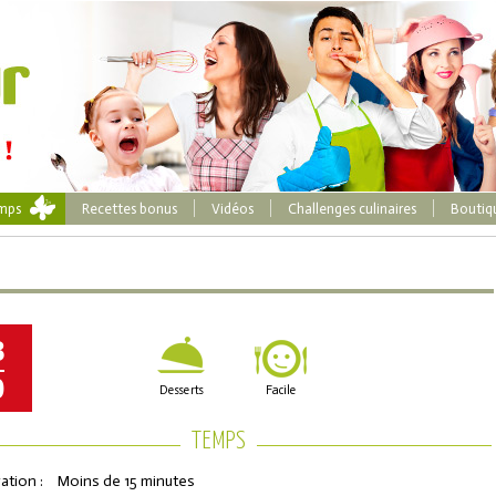
emps
Recettes bonus
Vidéos
Challenges culinaires
Boutiq
8
0
Desserts
Facile
TEMPS
ation :
Moins de 15 minutes