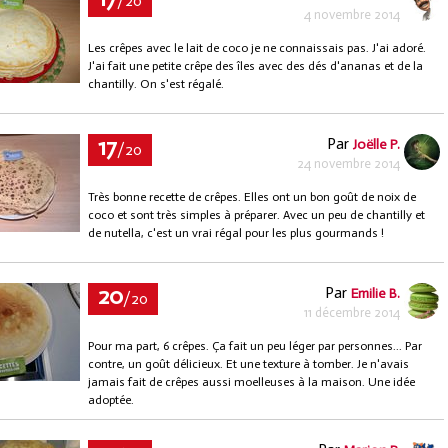
/20
4 novembre 2014
Les crêpes avec le lait de coco je ne connaissais pas. J'ai adoré.
J'ai fait une petite crêpe des îles avec des dés d'ananas et de la
chantilly. On s'est régalé.
17
Par
Joëlle P.
/20
24 novembre 2014
Très bonne recette de crêpes. Elles ont un bon goût de noix de
coco et sont très simples à préparer. Avec un peu de chantilly et
de nutella, c'est un vrai régal pour les plus gourmands !
20
Par
Emilie B.
/20
11 décembre 2014
Pour ma part, 6 crêpes. Ça fait un peu léger par personnes... Par
contre, un goût délicieux. Et une texture à tomber. Je n'avais
jamais fait de crêpes aussi moelleuses à la maison. Une idée
adoptée.