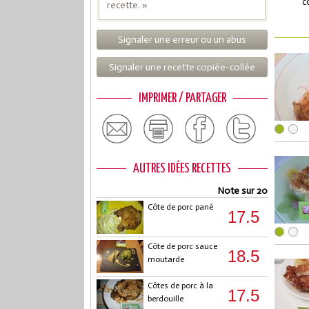
c
recette. »
Signaler une erreur ou un abus
Signaler une recette copiée-collée
IMPRIMER / PARTAGER
AUTRES IDÉES RECETTES
Note sur 20
Côte de porc pané
17.5
Côte de porc sauce
18.5
moutarde
Côtes de porc à la
17.5
berdouille