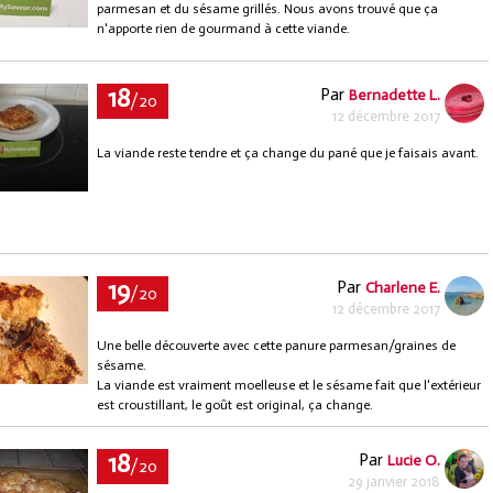
parmesan et du sésame grillés. Nous avons trouvé que ça
n'apporte rien de gourmand à cette viande.
18
Par
Bernadette L.
/20
12 décembre 2017
La viande reste tendre et ça change du pané que je faisais avant.
19
Par
Charlene E.
/20
12 décembre 2017
Une belle découverte avec cette panure parmesan/graines de
sésame.
La viande est vraiment moelleuse et le sésame fait que l'extérieur
est croustillant, le goût est original, ça change.
18
Par
Lucie O.
/20
29 janvier 2018