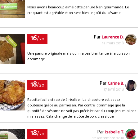
Nous avons beaucoup aimé cette panure bien gourmande. Le
craquant est agréable et on sent bien le goût du sésame.
16
Par
Laurence D.
/20
15 mars 2018
Une panure originale mais qui n'a pas bien tenue à la cuisson,
dommage!
18
Par
Carine B.
/20
17 avril 2018
Recette facile et rapide à réaliser. La chapelure est assez
goûteuse grâce au parmesan. Par contre, dommage que la
quantité de sésame ne soit pas précisée car du coup je n'en ai pas
mis assez. Cela change de la côte de porc classique.
18
Par
Isabelle T.
/20
17 septembre 2019