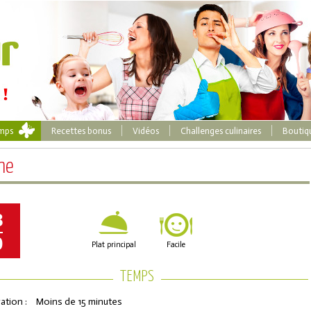
emps
Recettes bonus
Vidéos
Challenges culinaires
Boutiq
me
8
0
Plat principal
Facile
TEMPS
ation :
Moins de 15 minutes