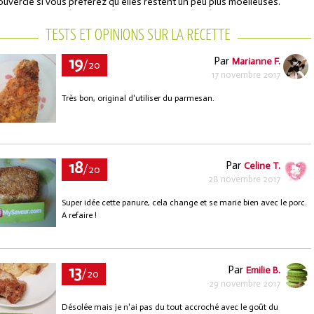
ouvercle si vous préférez qu'elles restent un peu plus moelleuses.
TESTS ET OPINIONS SUR LA RECETTE
19
Par
Marianne F.
/20
17 novembre 2017
Très bon, original d'utiliser du parmesan.
18
Par
Celine T.
/20
28 novembre 2017
Super idée cette panure, cela change et se marie bien avec le porc.
A refaire !
13
Par
Emilie B.
/20
29 novembre 2017
Désolée mais je n'ai pas du tout accroché avec le goût du