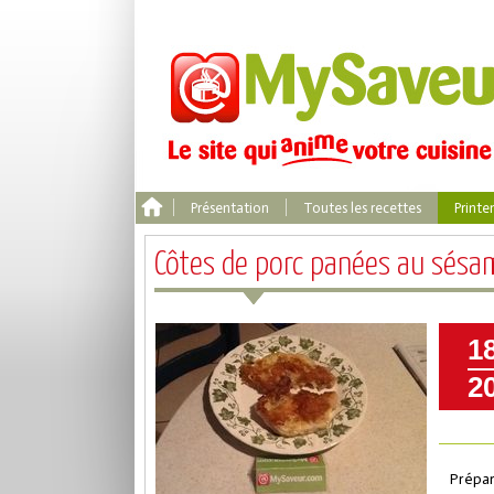
Présentation
Toutes les recettes
Print
Côtes de porc panées au sésa
1
2
Prépar