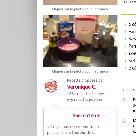
Cuisso
Cliquer sur la photo pour l'agrandir
2 c
Far
Sé
Pa
1 o
Sel
2 cà
Cliquer sur la photo pour l'agrandir
Coup
Recette proposée par
Veronique C.
1.
S
2882 recettes testées
Save
2.
679 recettes postées
P
s
m
Son mot en +
3.
M
d
« Il n'y a pas de commentaire
c
particulier de l'auteur de la