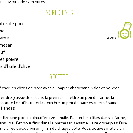
n :
Moins de 15 minutes
INGRÉDIENTS
ôtes de porc
ine
same
2 pers
rmesan
euf
 et poivre
s d'huile d'olive
ons de réduction
RECETTE
écher les côtes de porc avec du papier absorbant. Saler et poivrer.
urs de l'Année
rendre 3 assiettes : dans la première mettre un peu de farine, la
econde l'oeuf battu et la dernière un peu de parmesan et sésame
élangés.
ettre une poêle à chauffer avec l'huile. Passer les côtes dans la farine,
ans l'oeuf et pour finir dans le parmesan sésame. Faire dorer puis faire
uire à feu doux environ 5 min de chaque côté. Vous pouvez mettre un