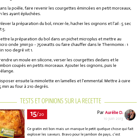
ans la poêle, faire revenir les courgettes émincées en petit morceaux,
n les ayant épluchées.
nlever la préparation du bol, rincer-le, hacher les oignons et l'ail : 5 sec
t 5.
ettre la préparation du bol dans un pichet microplus et mettre au
icro onde 3min30 - 750watts ou faire chauffer dans le Thermomix : 1
in 100 degré vit 1.
rendre un moule en silicone, verser les courgettes dedans et le
ambon coupés en petits morceaux. Ajouter les oignons, puis le
élange.
isposer ensuite la mimolette en lamelles et l'emmental. Mettre à cuire
5 min au four à 210 degrés.
TESTS ET OPINIONS SUR LA RECETTE
15
Par
Aurélie D.
/20
10 juin 2013
Ce gratin est bon mais un manque le petit quelque chose qui fait
exploser les saveurs. Bravo pour le jambon de pays, c'est