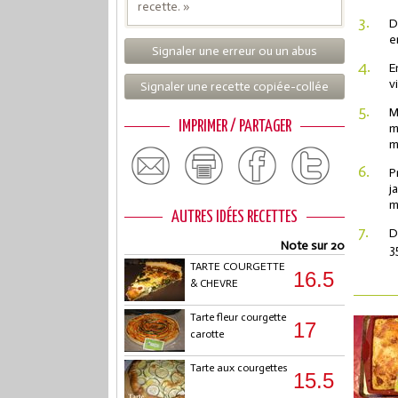
recette. »
3.
D
e
Signaler une erreur ou un abus
4.
E
vi
Signaler une recette copiée-collée
5.
M
IMPRIMER / PARTAGER
m
m
6.
P
j
m
AUTRES IDÉES RECETTES
7.
D
Note sur 20
3
TARTE COURGETTE
16.5
& CHEVRE
Tarte fleur courgette
17
carotte
Tarte aux courgettes
15.5