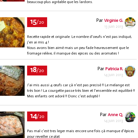
beaucoup plus agréable que les lardons.
15
Par
Virginie G.
/20
13 juin 2013
Recette rapide et originale. Le nombre d'oeufs n'est pas indiqué,
j'en ai mis 4 !
Nous avons bien aimé mais un peu fade heureusement que le
fromage relève, il manque des epices ou des aromates !
18
Par
Patricia R.
/20
14 juin 2013
J'ai mis aussi 4 œufs car çà n'est pas precisé !! Le melange est
très bon ! La courgette passe très bien et l'ensemble est equilibré !!
Mes enfants ont adoré !! Donc c'est adopté !
14
Par
Anne Q.
/20
14 juin 2013
Pas mal c'est tres leger mais encore une fois çà manque d'épices
pour reveiller ce plat