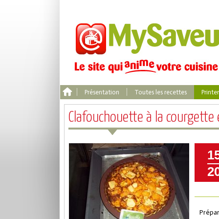
Présentation
Toutes les recettes
Print
Clafouchouette à la courgett
1
2
Prépar