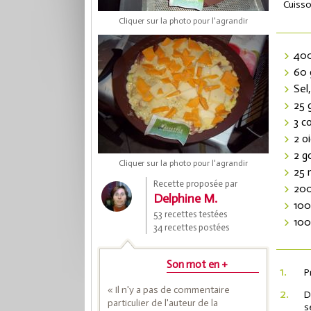
Cuisso
Cliquer sur la photo pour l'agrandir
400
60 
Sel
25 
3 c
2 o
2 g
Cliquer sur la photo pour l'agrandir
Coup
25 
Recette proposée par
200
Delphine M.
100
53 recettes testées
Save
100
34 recettes postées
Son mot en +
1.
P
« Il n'y a pas de commentaire
2.
D
particulier de l'auteur de la
s