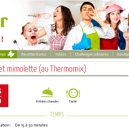
emps
Recettes bonus
Vidéos
Challenges culinaires
Boutiq
e et mimolette (au Thermomix)
5
0
Entrées chaudes
Facile
TEMPS
ation :
De 15 à 30 minutes