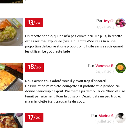
13
Par
Joy O.
/20
17 juin 2013
Un recette banale, qui ne m'a pas convaincu. De plus, la recette
est assez mal expliquée (pas la quantité d'oeufs). On a une
proportion de beurre et une proportion d'huile sans savoir quand
les utiliser. Le goût reste fade.
18
Par
Vanessa R.
/20
24 juin 2013
Nous avons tous adoré mais il y avait trop d'appareil.
L'association mimolete-courgette est parfaite et le jambon cru
donne beaucoup de goût. J'ai même pu démouler ce "flan" et il se
tenait parfaitement. Pour la cuisson, c'était juste un peu trop et
ma mimolette était craquante du coup.
17
Par
Marina S.
/20
1 juillet 2013