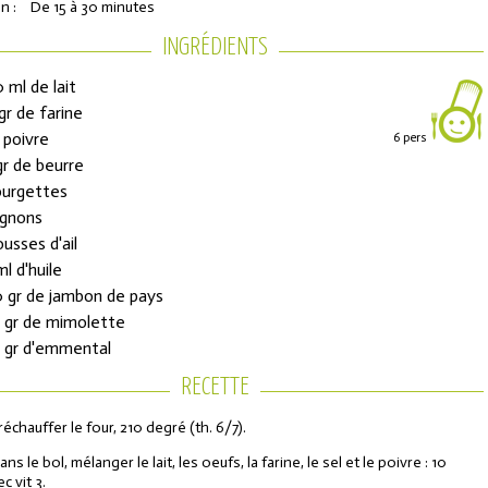
n :
De 15 à 30 minutes
INGRÉDIENTS
 ml de lait
gr de farine
, poivre
6 pers
gr de beurre
ourgettes
ignons
ousses d'ail
ons de réduction
ml d'huile
 gr de jambon de pays
 gr de mimolette
urs de l'Année
 gr d'emmental
RECETTE
réchauffer le four, 210 degré (th. 6/7).
ans le bol, mélanger le lait, les oeufs, la farine, le sel et le poivre : 10
ec vit 3.