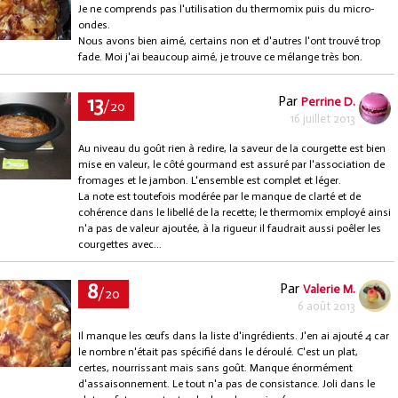
Je ne comprends pas l'utilisation du thermomix puis du micro-
ondes.
Nous avons bien aimé, certains non et d'autres l'ont trouvé trop
fade. Moi j'ai beaucoup aimé, je trouve ce mélange très bon.
13
Par
Perrine D.
/20
16 juillet 2013
Au niveau du goût rien à redire, la saveur de la courgette est bien
mise en valeur, le côté gourmand est assuré par l'association de
fromages et le jambon. L'ensemble est complet et léger.
La note est toutefois modérée par le manque de clarté et de
cohérence dans le libellé de la recette; le thermomix employé ainsi
n'a pas de valeur ajoutée, à la rigueur il faudrait aussi poêler les
courgettes avec...
8
Par
Valerie M.
/20
6 août 2013
Il manque les œufs dans la liste d'ingrédients. J'en ai ajouté 4 car
le nombre n'était pas spécifié dans le déroulé. C'est un plat,
certes, nourrissant mais sans goût. Manque énormément
d'assaisonnement. Le tout n'a pas de consistance. Joli dans le