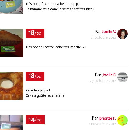
Très bon gâteau qui a beaucoup plu.
La banane et la canelle se marient très bien !
18
Par
Joelle V.
/20
21 octobre 2012
Très bonne recette, cake très moelleux !
18
Par
Joelle F.
/20
25 octobre 2012
Recette sympa !!
Cake à goûter et à refaire
14
Par
Brigitte P.
/20
1 novembre 2012