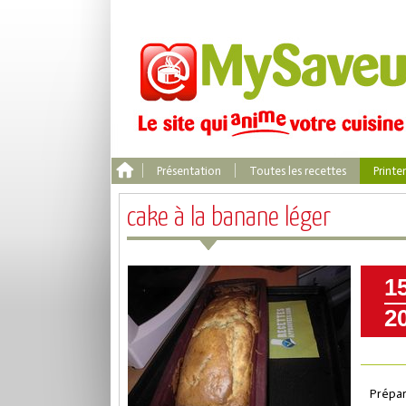
Présentation
Toutes les recettes
Print
cake à la banane léger
1
2
Prépar