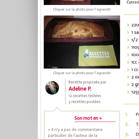
Cuisso
Cliquer sur la photo pour l'agrandir
220
1 s
1/2
110
100
1cc
1 cc
Cliquer sur la photo pour l'agrandir
Coup
2 o
Recette proposée par
2 g
Adeline P.
125
12 recettes testées
Save
3 recettes postées
1.
P
Son mot en +
2.
T
« Il n'y a pas de commentaire
3.
D
particulier de l'auteur de la