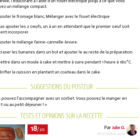
anille, l'éducorant à l'aide d'un fouet électrique jusqu'à ce que vous
yez un mélange compact.
jouter le fromage blanc, Mélanger avec le fouet électrique
uis ajouter les 2 oeufs, un à un en attendant que le premier oeuf soit
ient incorporer.
jouter le mélange farine-cannelle-levure.
craser les bananes dans un bol et ajouter le au reste de la préparation.
ettre dans un moule à cake et mettre à cuire pendant 1 heure à 180°C.
érifier la cuisson en plantant un couteau dans le cake.
SUGGESTIONS DU POSTEUR
 pouvez l'accompagner avec un sorbet. Vous pouvez le manger en
t ou au petit déjeuner ! »
TESTS ET OPINIONS SUR LA RECETTE
18
Par
Julie G.
/20
18 octobre 2012