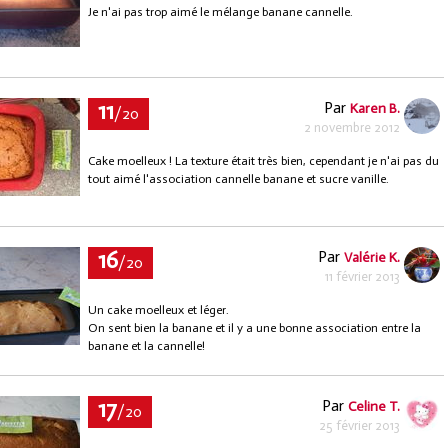
Je n'ai pas trop aimé le mélange banane cannelle.
11
Par
Karen B.
/20
2 novembre 2012
Cake moelleux ! La texture était très bien, cependant je n'ai pas du
tout aimé l'association cannelle banane et sucre vanille.
16
Par
Valérie K.
/20
11 février 2013
Un cake moelleux et léger.
On sent bien la banane et il y a une bonne association entre la
banane et la cannelle!
17
Par
Celine T.
/20
25 février 2013