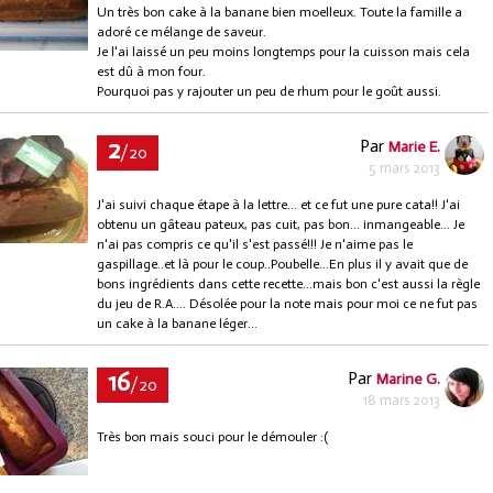
Un très bon cake à la banane bien moelleux. Toute la famille a
adoré ce mélange de saveur.
Je l'ai laissé un peu moins longtemps pour la cuisson mais cela
est dû à mon four.
Pourquoi pas y rajouter un peu de rhum pour le goût aussi.
2
Par
Marie E.
/20
5 mars 2013
J'ai suivi chaque étape à la lettre... et ce fut une pure cata!! J'ai
obtenu un gâteau pateux, pas cuit, pas bon... inmangeable... Je
n'ai pas compris ce qu'il s'est passé!!! Je n'aime pas le
gaspillage..et là pour le coup..Poubelle...En plus il y avait que de
bons ingrédients dans cette recette...mais bon c'est aussi la règle
du jeu de R.A.... Désolée pour la note mais pour moi ce ne fut pas
un cake à la banane léger...
16
Par
Marine G.
/20
18 mars 2013
Très bon mais souci pour le démouler :(