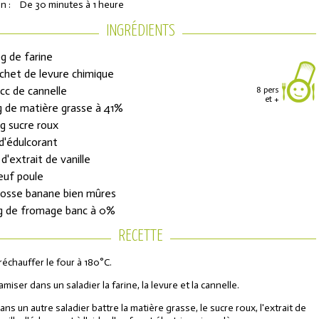
n :
De 30 minutes à 1 heure
INGRÉDIENTS
g de farine
achet de levure chimique
 cc de cannelle
8 pers
et +
g de matière grasse à 41%
g sucre roux
 d'édulcorant
 d'extrait de vanille
ons de réduction
euf poule
rosse banane bien mûres
g de fromage banc à 0%
urs de l'Année
RECETTE
réchauffer le four à 180°C.
amiser dans un saladier la farine, la levure et la cannelle.
ans un autre saladier battre la matière grasse, le sucre roux, l'extrait de