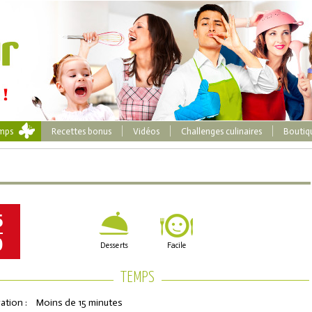
emps
Recettes bonus
Vidéos
Challenges culinaires
Boutiq
5
0
Desserts
Facile
TEMPS
ation :
Moins de 15 minutes