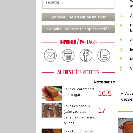
v
recette. »
a
4.
A
Signaler une erreur ou un abus
5.
P
Signaler une recette copiée-collée
b
6.
A
IMPRIMER / PARTAGER
7.
E
8.
M
9.
V
AUTRES IDÉES RECETTES
Note sur 20
Cake au carambars
16.5
« Vous
au nougat
desser
Cakes en bocaux
17
(cake zèbre au
banania) thermomix
ou pas
Cake tout chocolat