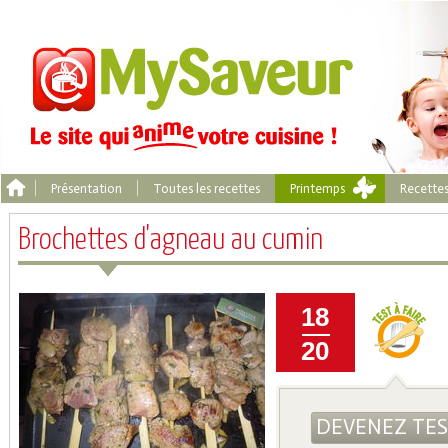
Présentation
Toutes les recettes
Printemps
Recette
Brochettes d'agneau au cumin
18
20
DEVENEZ TE