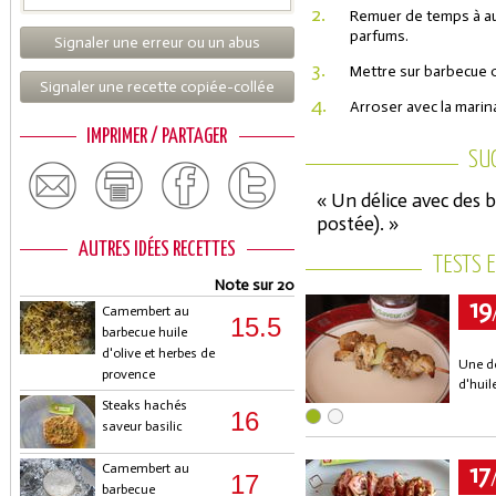
2.
Remuer de temps à au
parfums.
Signaler une erreur ou un abus
3.
Mettre sur barbecue 
Signaler une recette copiée-collée
4.
Arroser avec la marin
IMPRIMER / PARTAGER
SU
« Un délice avec des 
postée). »
AUTRES IDÉES RECETTES
TESTS 
Note sur 20
19
Camembert au
15.5
barbecue huile
d'olive et herbes de
Une dé
provence
d'huile
Steaks hachés
16
saveur basilic
17
Camembert au
17
barbecue