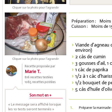
Cliquer sur la photo pour l'agrandir
Préparation :
Moins 
Cuisson :
Moins de 1
Viande d'agneau 
environ)
2 càs de cumin
Coupons de réduction
Cliquer sur la photo pour l'agrandir
3 gousses d'ail, 1
Recette proposée par
1 càc de paprika
Marie T.
1/2 à 1 càc d'hari
Saveurs de l'Année
816 recettes testées
1/2 bouquet de pe
1085 recettes postées
5 càs d'huile d'oli
Son mot en +
« Le message sera affiché lorsque
1.
Préparer la marinade 
les 10 tests seront terminés »