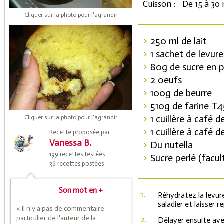
Cuisson :
De 15 à 30
Cliquer sur la photo pour l'agrandir
250 ml de lait
1 sachet de levur
80g de sucre en 
2 oeufs
100g de beurre
510g de farine T
Coupons de réduction
1 cuillère à café d
Cliquer sur la photo pour l'agrandir
1 cuillère à café 
Recette proposée par
Vanessa B.
Du nutella
Saveurs de l'Année
199 recettes testées
Sucre perlé (facul
36 recettes postées
Son mot en +
1.
Réhydratez la levur
saladier et laisser 
« Il n'y a pas de commentaire
particulier de l'auteur de la
2.
Délayer ensuite avec