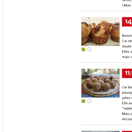
Sinon,
! Mon m
14
Brioch
J'ai r
doute 
Elles 
mais s
11
J'ai b
pourqu
jolies
Elle a
"redém
Mais j
encore