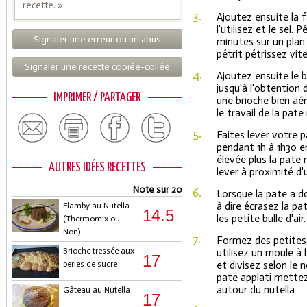
recette. »
3.
Ajoutez ensuite la fa
l'utilisez et le sel.
Signaler une erreur ou un abus
minutes sur un plan 
pétrit pétrissez vit
Signaler une recette copiée-collée
4.
Ajoutez ensuite le 
jusqu'à l'obtention 
IMPRIMER / PARTAGER
une brioche bien aé
le travail de la pate
5.
Faites lever votre 
pendant 1h à 1h30 en
élevée plus la pate
AUTRES IDÉES RECETTES
lever à proximité d
Note sur 20
6.
Lorsque la pate a do
à dire écrasez la pa
Flamby au Nutella
14.5
les petite bulle d'air.
(Thermomix ou
Non)
7.
Formez des petites
Brioche tressée aux
utilisez un moule à 
17
perles de sucre
et divisez selon le
pate applati mettez
autour du nutella
Gâteau au Nutella
17