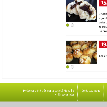
15
Brioch
agréab
cuisso
Je tro
La pro
19
Excell
MySaveur a été créé par la société Monadia
Contactez-nous
>> En savoir plus