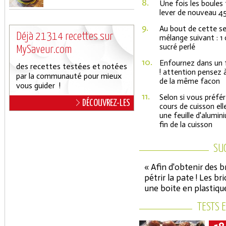
8.
Une fois les boules
lever de nouveau 45
9.
Au bout de cette s
Déjà 21314 recettes sur
mélange suivant : 1
sucré perlé
MySaveur.com
10.
Enfournez dans un 
des recettes testées et notées
! attention pensez à
par la communauté pour mieux
de la même facon
vous guider !
11.
Selon si vous préfér
DÉCOUVREZ-LES
cours de cuisson ell
une feuille d'alumin
fin de la cuisson
SU
« Afin d'obtenir des b
pétrir la pate ! Les b
une boite en plastiqu
TESTS 