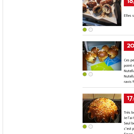
18
Elles 
2
Ces pe
point n
Nutell
Nutell
ravis !
17
Très b
Je l'a
Seul b
c'est 