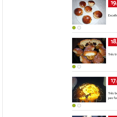
19
Excell
18
Trés t
17
Très b
pas fai