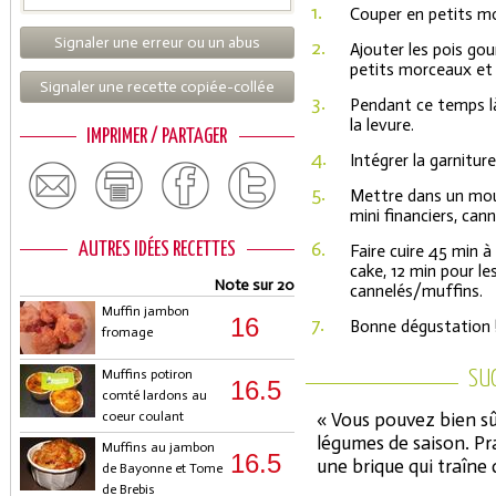
1.
Couper en petits mor
Signaler une erreur ou un abus
2.
Ajouter les pois gou
petits morceaux et l
Signaler une recette copiée-collée
3.
Pendant ce temps là,
la levure.
IMPRIMER / PARTAGER
4.
Intégrer la garniture
5.
Mettre dans un moul
mini financiers, can
6.
AUTRES IDÉES RECETTES
Faire cuire 45 min 
cake, 12 min pour le
Note sur 20
cannelés/muffins.
Muffin jambon
16
7.
Bonne dégustation 
fromage
Muffins potiron
SU
16.5
comté lardons au
coeur coulant
« Vous pouvez bien sûr
légumes de saison. Pr
Muffins au jambon
16.5
une brique qui traîne 
de Bayonne et Tome
de Brebis