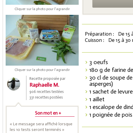
Cliquer sur la photo pour l'agrandir
Préparation :
De 15 
Cuisson :
De 15 à 30
3 oeufs
Coupons de réduction
180 g de farine de
Cliquer sur la photo pour l'agrandir
30 cl de soupe de
Recette proposée par
asperges)
Raphaelle M.
Saveurs de l'Année
1 sachet de levur
906 recettes testées
331 recettes postées
1 aillet
1 escalope de din
Son mot en +
1 poignée de poi
« Le message sera affiché lorsque
les 10 tests seront terminés »