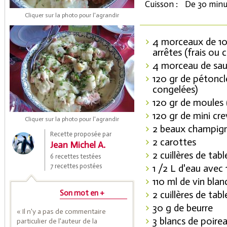
Cuisson :
De 30 minu
Cliquer sur la photo pour l'agrandir
4 morceaux de 100
arrêtes (frais ou 
4 morceau de sau
120 gr de pétoncle
congelées)
120 gr de moules 
120 gr de mini cre
Coupons de réduction
Cliquer sur la photo pour l'agrandir
2 beaux champigno
Recette proposée par
2 carottes
Jean Michel A.
Saveurs de l'Année
2 cuillères de table
6 recettes testées
7 recettes postées
1 /2 L d'eau avec
110 ml de vin blan
Son mot en +
2 cuillères de tabl
30 g de beurre
« Il n'y a pas de commentaire
3 blancs de poire
particulier de l'auteur de la