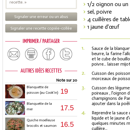
recette. »
1/2 oignon ou un
sel, poivre
Signaler une erreur ou un abus
4 cuillères de tab
1 jaune d'œuf
Signaler une recette copiée-collée
IMPRIMER / PARTAGER
1.
Sauce de la blanque
beurre, la farine l'a
et le cube de bouillon
poivre... laisser mij
AUTRES IDÉES RECETTES
2.
Cuisson des poissons
morceaux de poisson
Note sur 20
3.
Blanquette de
Cuisson des légumes.
19
poisson (au Cook'in)
poireaux , l'oignon 
champignons de Pari
ajouter dans la poêl
Blanquette de la
17.5
mer
4.
Reprendre la sauce d
liquide et le jaune 
Quiche moelleuse
16.5
quelques minutes ma
brocolis et saumon
cuillère...