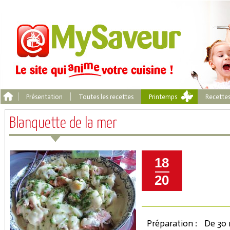
Présentation
Toutes les recettes
Printemps
Recette
Blanquette de la mer
18
20
Préparation :
De 30 