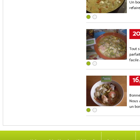
Un bon
refair
2
Tout s
parfai
facile 
16
Bonne 
Nous a
un bon