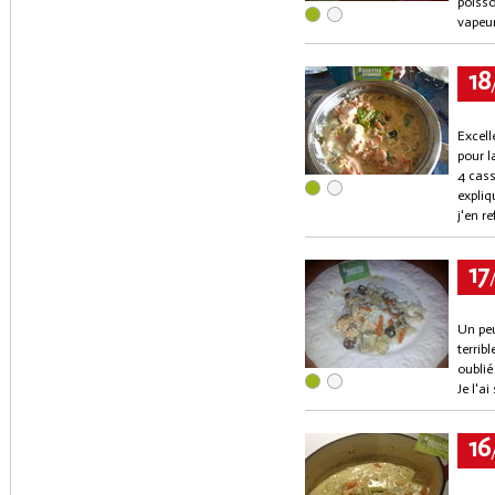
poisso
vapeur
18
Excell
pour l
4 cass
expliq
j'en r
17
Un peu
terrib
oublié
Je l'ai
16