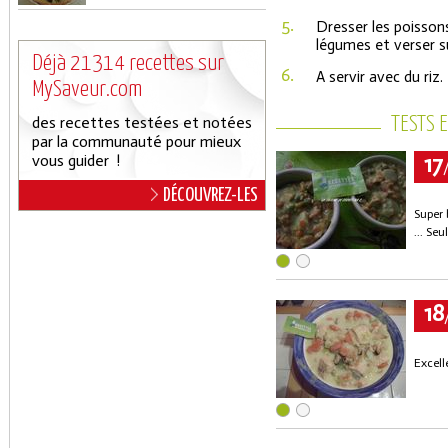
5.
Dresser les poissons
légumes et verser su
Déjà 21314 recettes sur
6.
A servir avec du riz
MySaveur.com
des recettes testées et notées
TESTS 
par la communauté pour mieux
17
vous guider !
DÉCOUVREZ-LES
Super 
... Seu
18
Excell