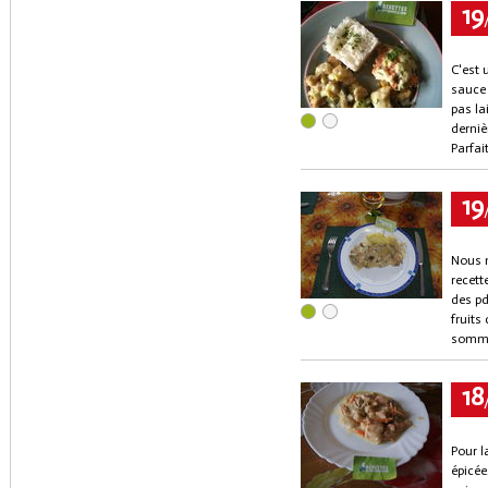
19
C'est 
sauce 
pas la
derniè
Parfait
19
Nous n
recett
des pd
fruits
sommes
18
Pour l
épicée