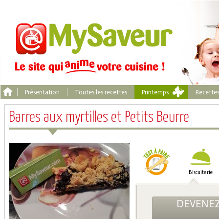
Présentation
Toutes les recettes
Printemps
Recette
Barres aux myrtilles et Petits Beurre
Biscuiterie
DEVENEZ