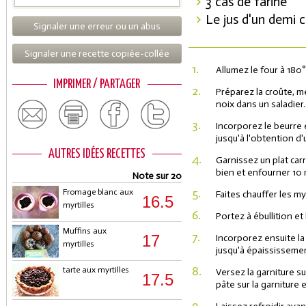
3 càs de farine
Le jus d'un demi c
Signaler une erreur ou un abus
Signaler une recette copiée-collée
1.
Allumez le four à 180°
IMPRIMER / PARTAGER
2.
Préparez la croûte, mé
noix dans un saladier.
3.
Incorporez le beurre
jusqu'à l'obtention d'
AUTRES IDÉES RECETTES
4.
Garnissez un plat car
bien et enfourner 10 
Note sur 20
5.
Fromage blanc aux
Faites chauffer les my
16.5
myrtilles
6.
Portez à ébullition et
Muffins aux
7.
17
Incorporez ensuite la 
myrtilles
jusqu'à épaississeme
8.
tarte aux myrtilles
Versez la garniture su
17.5
pâte sur la garniture
9.