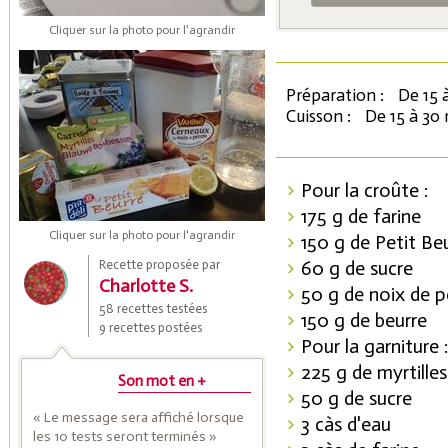
Cliquer sur la photo pour l'agrandir
Préparation :
De 15 
Cuisson :
De 15 à 30
Pour la croûte :
175 g de farine
Coupons de réduction
Cliquer sur la photo pour l'agrandir
150 g de Petit Be
60 g de sucre
Recette proposée par
Charlotte S.
50 g de noix de 
Saveurs de l'Année
58 recettes testées
150 g de beurre
9 recettes postées
Pour la garniture :
225 g de myrtilles
Son mot en +
50 g de sucre
« Le message sera affiché lorsque
3 càs d'eau
les 10 tests seront terminés »