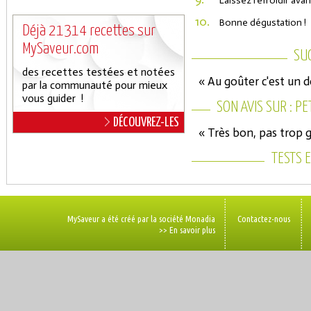
Laissez refroidir ava
10.
Bonne dégustation !
Déjà 21314 recettes sur
MySaveur.com
SU
des recettes testées et notées
« Au goûter c'est un dé
par la communauté pour mieux
vous guider !
SON AVIS SUR : P
DÉCOUVREZ-LES
« Très bon, pas trop g
TESTS 
MySaveur a été créé par la société Monadia
Contactez-nous
>> En savoir plus