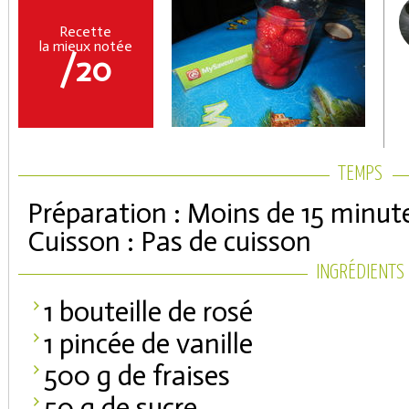
Recette
la mieux notée
/20
Facile
TEMPS
Préparation : Moins de 15 minut
Coupons de réduction
Cuisson : Pas de cuisson
INGRÉDIENTS
Saveurs de l'Année
1 bouteille de rosé
1 pincée de vanille
500 g de fraises
50 g de sucre