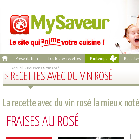
Présentation
Toutes les recettes
Printemps
Recette
Accueil
>
Boissons
>
Vin rosé
RECETTES AVEC DU VIN ROSÉ
La recette avec du vin rosé la mieux not
FRAISES AU ROSÉ