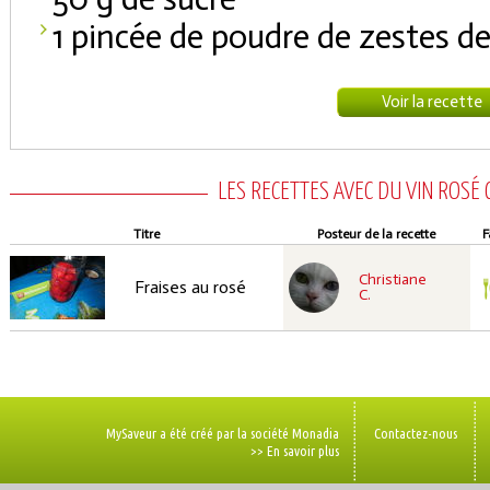
1 pincée de poudre de zestes d
Voir la recette
LES RECETTES AVEC DU VIN ROSÉ
Titre
Posteur de la recette
F
recette à tester
Christiane
Facile
Fraises au rosé
C.
MySaveur a été créé par la société Monadia
Contactez-nous
>> En savoir plus