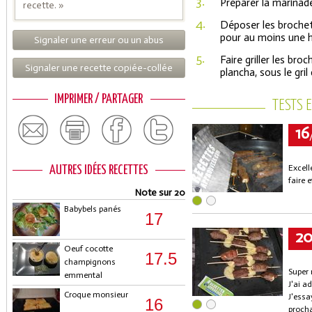
3.
Préparer la marinad
recette. »
4.
Déposer les brochet
pour au moins une h
Signaler une erreur ou un abus
5.
Faire griller les br
Signaler une recette copiée-collée
plancha, sous le gril
IMPRIMER / PARTAGER
TESTS 
16
Excell
AUTRES IDÉES RECETTES
faire 
Note sur 20
Babybels panés
17
2
Oeuf cocotte
17.5
champignons
Super 
emmental
J'ai a
Croque monsieur
J'essa
16
procha