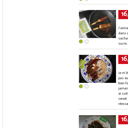
16
J'aime
dans c
sachan
sucre.
16
Je m'é
pas eu
bien f
jamais
ai cui
serait
réessa
16