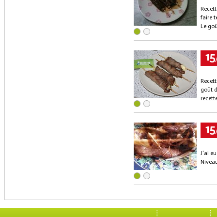
Recett
faire 
Le goû
15
Recett
goût d
recett
15
J'ai e
Niveau