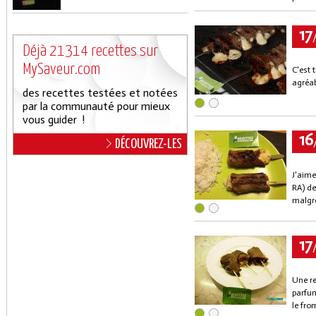
17
Déjà 21314 recettes sur
MySaveur.com
C'est 
agréab
des recettes testées et notées
par la communauté pour mieux
vous guider !
16
DÉCOUVREZ-LES
J'aime
RA) de 
malgré
17
Une re
parfum
le fro