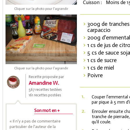
Cuisson :
Moins de 1
Cliquer sur la photo pour l'agrandir
300g de tranches
carpaccio
200g d'emmenta
1 cs de jus de citr
5 cs de sauce soj
1 cs de sucre
Coupons de réduction
1 cs de miel
Cliquer sur la photo pour l'agrandir
Poivre
Recette proposée par
Amandine W.
Saveurs de l'Année
567 recettes testées
161 recettes postées
1.
Couper l'emmental e
par pique à 5 mm d'i
2.
Son mot en +
Enrouler ensuite ch
tranche de pierrade
« Il n'y a pas de commentaire
qu'il coule.
particulier de l'auteur de la