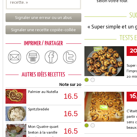
selon votre four.
recette. »
SU
Signaler une erreur ou un abus
« Super simple et un g
Signaler une recette copiée-collée
TESTS 
IMPRIMER / PARTAGER
2
Super 
l'impr
AUTRES IDÉES RECETTES
20 min
Note sur 20
Palmier au Nutella
16
16.5
Spritzbredele
C'étai
16.5
partir
sens c
Mon Quatre-quart
beaux
16.5
breton à la vanille