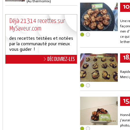
{Au thermomix}
10
Déjà 21314 recettes sur
Une re
façonn
MySaveur.com
rien d
ce qui
des recettes testées et notées
le the
par la communauté pour mieux
vous guider !
18
DÉCOUVREZ-LES
Rapide
Merci 
15
Honnêt
j'aura
photo, 