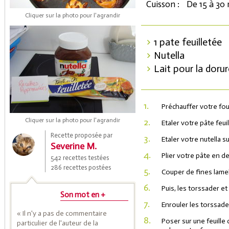
Cuisson :
De 15 à 30
Cliquer sur la photo pour l'agrandir
1 pate feuilletée
Nutella
Lait pour la dorur
1.
Préchauffer votre fou
Coupons de réduction
Cliquer sur la photo pour l'agrandir
2.
Etaler votre pâte feui
Recette proposée par
3.
Etaler votre nutella su
Severine M.
4.
Saveurs de l'Année
Plier votre pâte en de
542 recettes testées
286 recettes postées
5.
Couper de fines lamel
6.
Puis, les torssader et
Son mot en +
7.
Enrouler les torssade
« Il n'y a pas de commentaire
8.
Poser sur une feuille
particulier de l'auteur de la