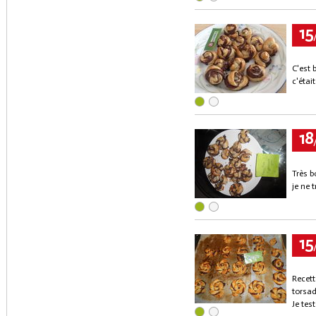
15
C'est 
c'étai
18
Très b
je ne 
15
Recett
torsad
Je tes