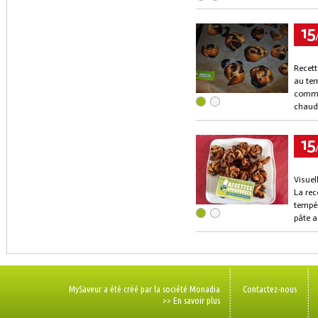
15
Recett
au tem
commen
chaud
15
Visuel
La rec
tempér
pâte a
MySaveur a été créé par la société Monadia
Contactez-nous
>> En savoir plus