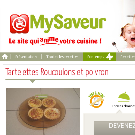
Présentation
Toutes les recettes
Printemps
Recette
Tartelettes Roucoulons et poivron
Entrées chaude
DEVENEZ