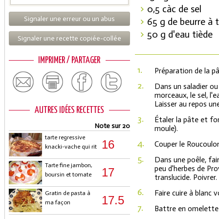
0,5 càc de sel
Signaler une erreur ou un abus
65 g de beurre à
50 g d'eau tiède
Signaler une recette copiée-collée
IMPRIMER / PARTAGER
1.
Préparation de la pâ
2.
Dans un saladier ou 
morceaux, le sel, l'
Laisser au repos un
AUTRES IDÉES RECETTES
3.
Étaler la pâte et fo
Note sur 20
moule).
tarte regressive
16
4.
Couper le Roucoulo
knacki-vache qui rit
5.
Dans une poêle, fair
Tarte fine jambon,
peu d'herbes de Prov
17
boursin et tomate
translucide. Poivrer.
6.
Faire cuire à blanc 
Gratin de pasta à
17.5
ma façon
7.
Battre en omelette l