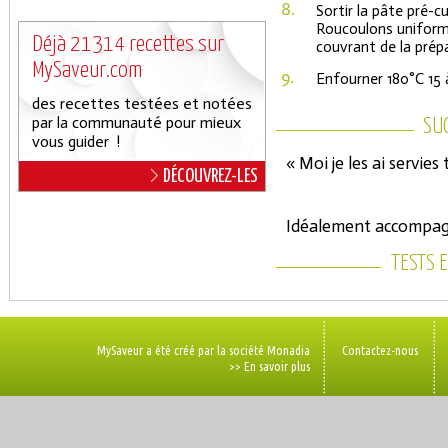
8.
Sortir la pâte pré-
Roucoulons uniformé
Déjà 21314 recettes sur
couvrant de la prép
MySaveur.com
9.
Enfourner 180°C 15 
des recettes testées et notées
par la communauté pour mieux
SU
vous guider !
« Moi je les ai servie
DÉCOUVREZ-LES
Idéalement accompagn
TESTS 
MySaveur a été créé par la société Monadia
Contactez-nous
>> En savoir plus