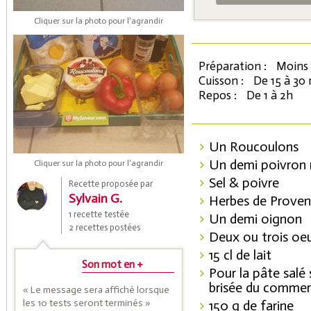
Cliquer sur la photo pour l'agrandir
Préparation :
Moins 
Cuisson :
De 15 à 30
Repos :
De 1 à 2h
Un Roucoulons
Coupons de réduction
Un demi poivron
Cliquer sur la photo pour l'agrandir
Sel & poivre
Recette proposée par
Sylvain G.
Herbes de Prove
Saveurs de l'Année
1 recette testée
Un demi oignon
2 recettes postées
Deux ou trois oeuf
15 cl de lait
Son mot en +
Pour la pâte salé
brisée du comme
« Le message sera affiché lorsque
les 10 tests seront terminés »
150 g de farine