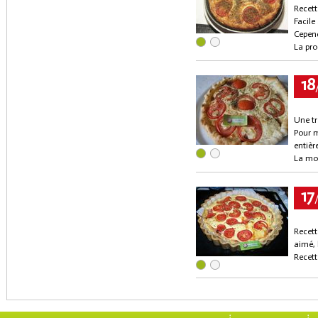
Recett
Facile
Cepend
La pro
18
Une tr
Pour m
entièr
La mou
17
Recett
aimé, 
Recett