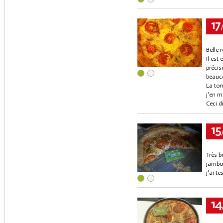
17
Belle r
Il est
précis
beauco
La tom
j'en m
Ceci d
15
Très b
jambon
j'ai t
14