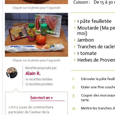
Cuisson :
De 15 à 30
Cliquer sur la photo pour l'agrandir
1 pâte feuilletée
Moutarde (Ma pe
moi)
Jambon
Tranches de racle
1 tomate
Coupons de réduction
Herbes de Prove
Cliquer sur la photo pour l'agrandir
Recette proposée par
Alain R.
Saveurs de l'Année
1.
Dérouler la pâte feuil
10 recettes testées
17 recettes postées
2.
Etaler une fine couch
3.
Couper des morceaux 
Son mot en +
tarte.
« Il n'y a pas de commentaire
4.
Mettre les tranches de
particulier de l'auteur de la