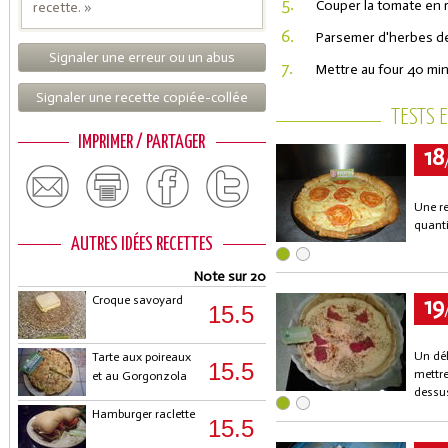
5.
Couper la tomate en r
recette. »
6.
Parsemer d'herbes d
Signaler une erreur ou un abus
7.
Mettre au four 40 min
Signaler une recette copiée-collée
TESTS 
IMPRIMER / PARTAGER
18
Une re
quanti
AUTRES IDÉES RECETTES
Note sur 20
19
Croque savoyard
15.5
Un dél
Tarte aux poireaux
15.5
mettre
et au Gorgonzola
dessus
Hamburger raclette
15.5