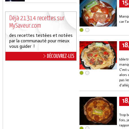
15
Manque
Déjà 21314 recettes sur
car l'
MySaveur.com
des recettes testées et notées
par la communauté pour mieux
18
vous guider !
DÉCOUVREZ-LES
Idée t
manqu
C'est 
alors 
pas le
d'allé
18
Trop b
fois, 
rappor