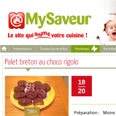
Présentation
Toutes les recettes
Printemps
Recette
Palet breton au choco rigolo
18
20
Préparation :
Moins 