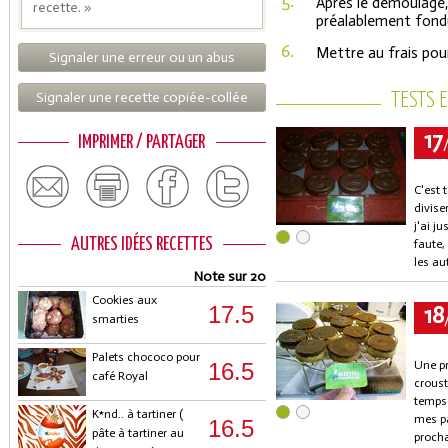
5.
Après le démoulage,
recette. »
préalablement fondu
6.
Mettre au frais pou
Signaler une erreur ou un abus
Signaler une recette copiée-collée
TESTS 
17
IMPRIMER / PARTAGER
C'est 
divise
j'ai j
AUTRES IDÉES RECETTES
faute,
les au
Note sur 20
Cookies aux
18
17.5
smarties
Palets chococo pour
16.5
Une pr
café Royal
croust
temps 
K*nd.. à tartiner (
mes pa
16.5
pâte à tartiner au
procha