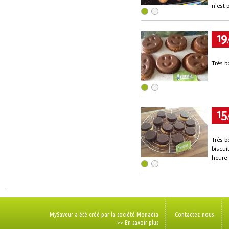
n'est p
19
Très b
15
Très b
biscuit
heure 
MySaveur a été créé par la société Monadia
Contactez-nous
>> En savoir plus