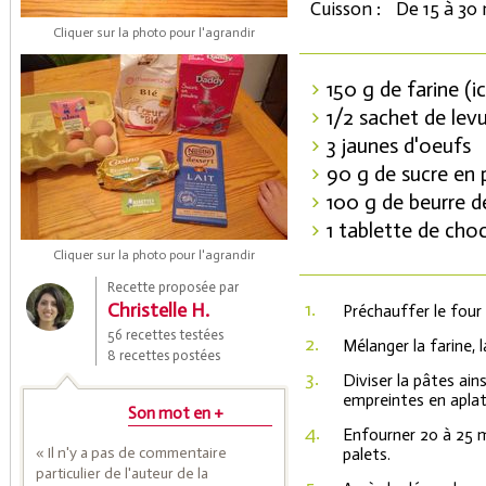
Cuisson :
De 15 à 30
Cliquer sur la photo pour l'agrandir
150 g de farine (i
1/2 sachet de lev
3 jaunes d'oeufs
90 g de sucre en
100 g de beurre 
1 tablette de choc
Coupons de réduction
Cliquer sur la photo pour l'agrandir
Recette proposée par
1.
Christelle H.
Préchauffer le four 
Saveurs de l'Année
56 recettes testées
2.
Mélanger la farine, l
8 recettes postées
3.
Diviser la pâtes ain
empreintes en aplat
Son mot en +
4.
Enfourner 20 à 25 m
« Il n'y a pas de commentaire
palets.
particulier de l'auteur de la