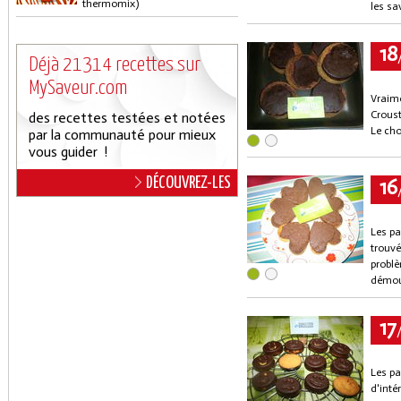
thermomix)
les sa
18
Déjà 21314 recettes sur
MySaveur.com
Vraime
Croust
des recettes testées et notées
Le cho
par la communauté pour mieux
vous guider !
16
DÉCOUVREZ-LES
Les pa
trouvé
problè
démoul
17
Les pa
d'inté