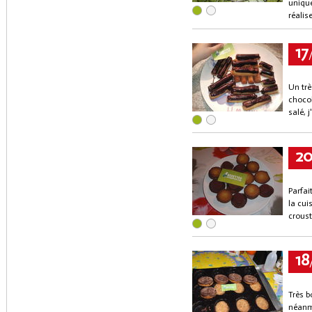
unique
réalise
17
Un trè
chocol
salé, j
2
Parfai
la cui
croust
18
Très b
néanmo