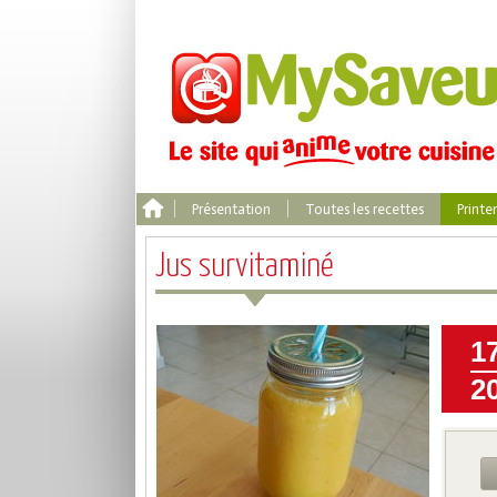
Présentation
Toutes les recettes
Print
Jus survitaminé
1
2