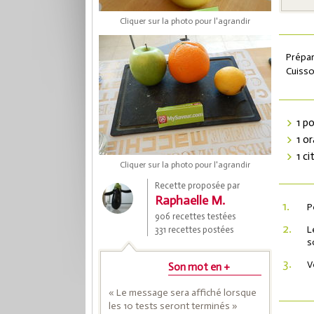
Cliquer sur la photo pour l'agrandir
Prépar
Cuisso
1 p
1 o
1 ci
Cliquer sur la photo pour l'agrandir
Coup
Recette proposée par
Raphaelle M.
1.
P
906 recettes testées
Save
2.
L
331 recettes postées
s
3.
V
Son mot en +
« Le message sera affiché lorsque
les 10 tests seront terminés »