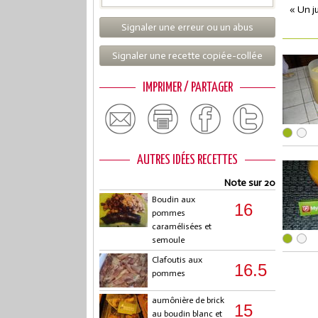
« Un ju
Signaler une erreur ou un abus
Signaler une recette copiée-collée
IMPRIMER / PARTAGER
AUTRES IDÉES RECETTES
Note sur 20
Boudin aux
16
pommes
caramélisées et
semoule
Clafoutis aux
16.5
pommes
aumônière de brick
15
au boudin blanc et