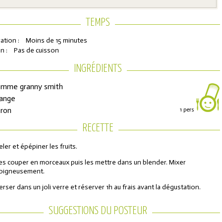
TEMPS
ation :
Moins de 15 minutes
n :
Pas de cuisson
INGRÉDIENTS
omme granny smith
range
tron
1 pers
ons de réduction
RECETTE
eler et épépiner les fruits.
urs de l'Année
es couper en morceaux puis les mettre dans un blender. Mixer
oigneusement.
erser dans un joli verre et réserver 1h au frais avant la dégustation.
SUGGESTIONS DU POSTEUR