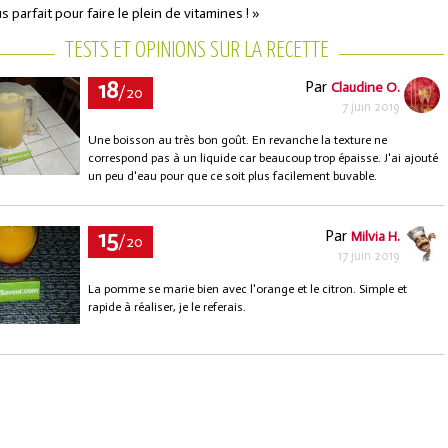
s parfait pour faire le plein de vitamines ! »
TESTS ET OPINIONS SUR LA RECETTE
18
Par
Claudine O.
/20
7 juin 2019
Une boisson au très bon goût. En revanche la texture ne
correspond pas à un liquide car beaucoup trop épaisse. J'ai ajouté
un peu d'eau pour que ce soit plus facilement buvable.
15
Par
Milvia H.
/20
17 juin 2019
La pomme se marie bien avec l'orange et le citron. Simple et
rapide à réaliser, je le referais.