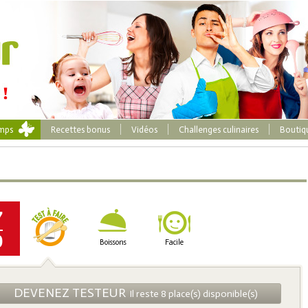
emps
Recettes bonus
Vidéos
Challenges culinaires
Boutiq
7
0
Boissons
Facile
DEVENEZ TESTEUR
Il reste 8 place(s) disponible(s)