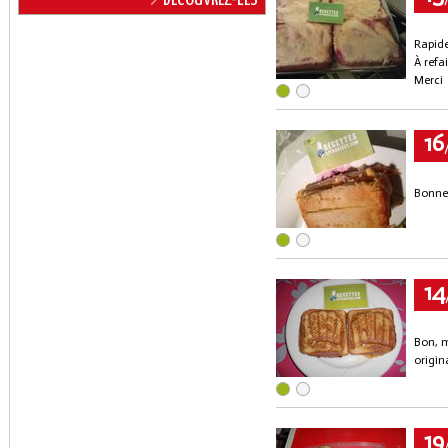
Rapide.
À refai
Merci
16
Bonne 
14
Bon, m
origin
19