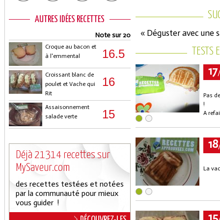
SU
AUTRES IDÉES RECETTES
« Déguster avec une s
Note sur 20
Croque au bacon et
TESTS 
16.5
à l'emmental
17
Croissant blanc de
16
poulet et Vache qui
Rit
Pas de
!
Assaisonnement
15
A refai
salade verte
18
Déjà 21314 recettes sur
MySaveur.com
La vac
des recettes testées et notées
par la communauté pour mieux
vous guider !
15
DÉCOUVREZ-LES