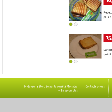
Recett
plus à
15
La tom
qui ri
MySaveur a été créé par la société Monadia
Contactez-nous
>> En savoir plus