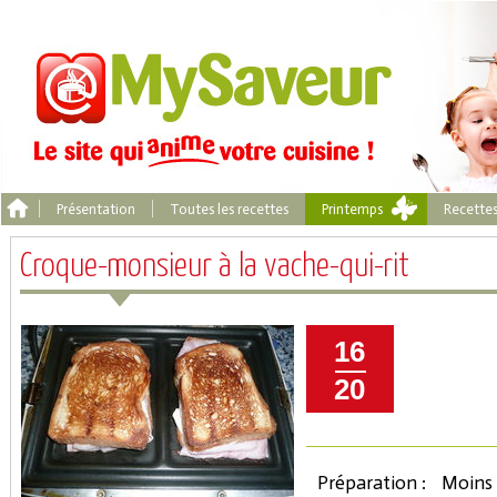
Présentation
Toutes les recettes
Printemps
Recette
Croque-monsieur à la vache-qui-rit
16
20
Préparation :
Moins 