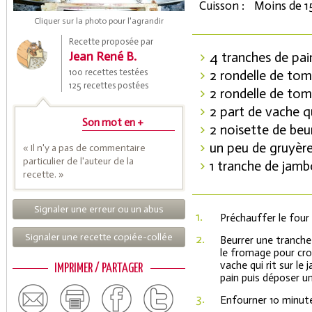
Cuisson :
Moins de 1
Cliquer sur la photo pour l'agrandir
Recette proposée par
Jean René B.
4 tranches de pai
100 recettes testées
2 rondelle de to
125 recettes postées
2 rondelle de to
2 part de vache qu
Son mot en +
2 noisette de beu
un peu de gruyèr
« Il n'y a pas de commentaire
Coupons de réduction
particulier de l'auteur de la
1 tranche de jam
recette. »
Signaler une erreur ou un abus
Saveurs de l'Année
1.
Préchauffer le four
Signaler une recette copiée-collée
2.
Beurrer une tranche
le fromage pour cro
vache qui rit sur l
IMPRIMER / PARTAGER
pain puis déposer u
3.
Enfourner 10 minutes