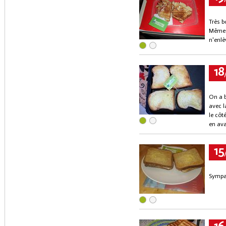
Très b
Même s
n'enlè
18
On a b
avec l
le côt
en ava
15
Sympa,
16