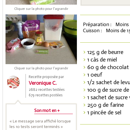
Cliquer sur la photo pour l'agrandir
Préparation :
Moins 
Cuisson :
Moins de 1
125 g de beurre
1 càs de miel
Coupons de réduction
60 g de chocolat
Cliquer sur la photo pour l'agrandir
1 oeuf
Recette proposée par
1/2 sachet de lev
Veronique C.
Saveurs de l'Année
100 g de sucre de
2882 recettes testées
679 recettes postées
1 sachet de sucre 
250 g de farine
Son mot en +
1 pincée de sel
« Le message sera affiché lorsque
les 10 tests seront terminés »