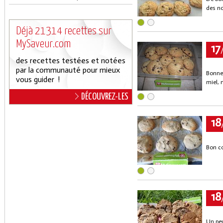
des no
Déjà 21314 recettes sur
MySaveur.com
17
des recettes testées et notées
par la communauté pour mieux
Bonne 
vous guider !
miel, 
DÉCOUVREZ-LES
18
Bon co
18
Un peu