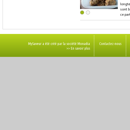
longte
sont b
ce par
MySaveur a été créé par la société Monadia
Contactez-nous
>> En savoir plus