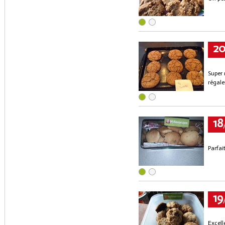
2
Super 
régaler
18
Parfait
19
Excell