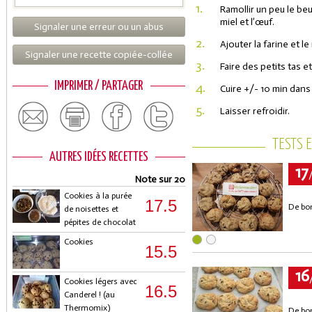
1.
Ramollir un peu le beu
miel et l’œuf.
Signaler une erreur ou un abus
2.
Ajouter la farine et l
Signaler une recette copiée-collée
3.
Faire des petits tas e
IMPRIMER / PARTAGER
4.
Cuire +/- 10 min dans
5.
Laisser refroidir.
TESTS 
AUTRES IDÉES RECETTES
17
Note sur 20
Cookies à la purée
17.5
De bon
de noisettes et
pépites de chocolat
Cookies
15.5
16
Cookies légers avec
16.5
Canderel ! (au
Thermomix)
De bon