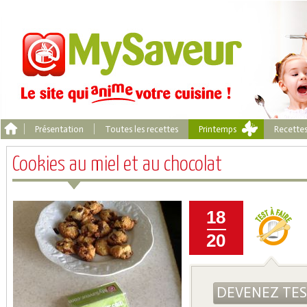
Présentation
Toutes les recettes
Printemps
Recette
Cookies au miel et au chocolat
18
20
DEVENEZ TE