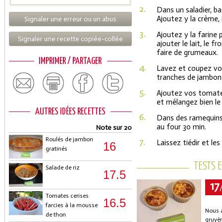
2.
Dans un saladier, batt
Ajoutez y la crème,
Signaler une erreur ou un abus
3.
Ajoutez y la farine 
Signaler une recette copiée-collée
ajouter le lait, le 
faire de grumeaux.
IMPRIMER / PARTAGER
4.
Lavez et coupez vo
tranches de jambon
5.
Ajoutez vos tomate
et mélangez bien le
AUTRES IDÉES RECETTES
6.
Dans des ramequins
au four 30 min.
Note sur 20
Roulés de jambon
7.
Laissez tiédir et le
16
gratinés
TESTS 
Salade de riz
17.5
17
Tomates cerises
16.5
farcies à la mousse
Nous 
de thon
gruyèr