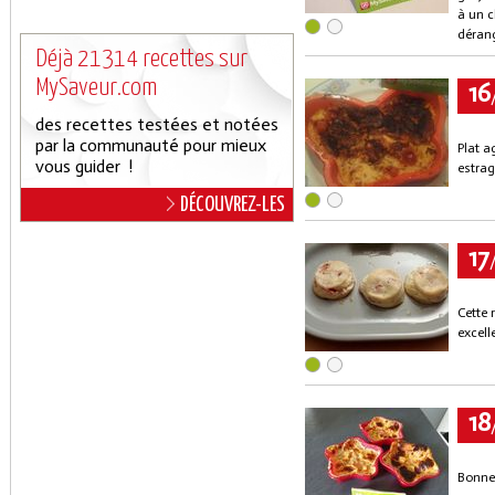
à un c
dérang
Déjà 21314 recettes sur
MySaveur.com
16
des recettes testées et notées
par la communauté pour mieux
Plat a
vous guider !
estrag
DÉCOUVREZ-LES
17
Cette 
excell
18
Bonne 