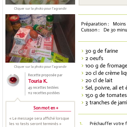
Cliquer sur la photo pour l'agrandir
Préparation :
Moins 
Cuisson :
De 30 minu
30 g de farine
2 oeufs
Coupons de réduction
100 g de fromage
Cliquer sur la photo pour l'agrandir
20 cl de crème liq
Recette proposée par
20 cl de lait
Touria K.
Saveurs de l'Année
Sel, poivre, ail e
49 recettes testées
112 recettes postées
150 g de tomates 
3 tranches de ja
Son mot en +
« Le message sera affiché lorsque
1.
Préchauffer votre f
les 10 tests seront terminés »