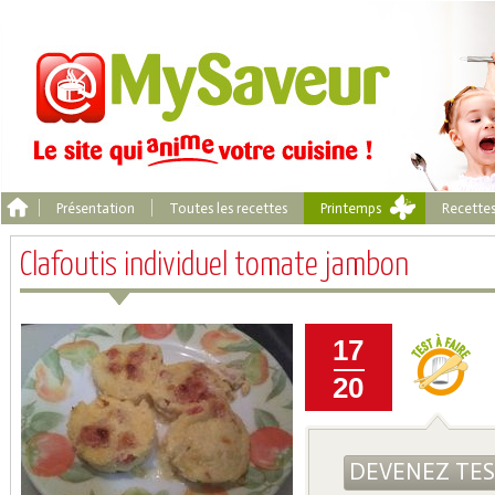
Présentation
Toutes les recettes
Printemps
Recette
Clafoutis individuel tomate jambon
17
20
DEVENEZ TE