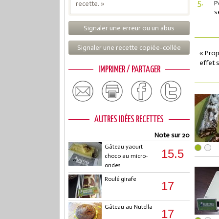
5.
P
recette. »
s
Signaler une erreur ou un abus
Signaler une recette copiée-collée
« Prop
effet 
IMPRIMER / PARTAGER
AUTRES IDÉES RECETTES
Note sur 20
Gâteau yaourt
15.5
choco au micro-
ondes
Roulé girafe
17
Gâteau au Nutella
17