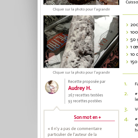
Cuisso
Cliquer sur la photo pour l'agrandir
200
100
50 
1 œ
10 
150
Cliquer sur la photo pour l'agrandir
Coup
Recette proposée par
1.
F
Audrey H.
2.
#
267 recettes testées
Save
l
93 recettes postées
3.
V
Son mot en +
4.
#
q
« Il n'y a pas de commentaire
h
particulier de l'auteur de la