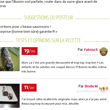
our que l'illusion soit parfaite, rouler dans du sucre glace avant de
ervir.
SUGGESTIONS DU POSTEUR
ortions pour 2 beaux saucissons !
surprise (bonne bien sûre) garantie !!! »
TESTS ET OPINIONS SUR LA RECETTE
19
Par
Patricia R.
/20
21 octobre 2012
Alors ça c'est une grande decouverte et trop top, trop bon !! Les
enfants et les adultes ont craqué dessus !!! Bonne recette, même
très bonne.
11
Par
Elodie M.
/20
23 octobre 2012
J'ai trouvé cette recette très originale, mais alors je n'ai pas aimé.
Beaucoup trop écoeurant pour moi, désolée.