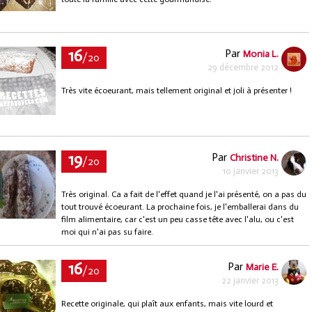
16
Par
Monia L.
/20
29 décembre 2012
Très vite écoeurant, mais tellement original et joli à présenter !
19
Par
Christine N.
/20
10 janvier 2013
Très original. Ca a fait de l'effet quand je l'ai présenté, on a pas du
tout trouvé écoeurant. La prochaine fois, je l'emballerai dans du
film alimentaire, car c'est un peu casse tête avec l'alu, ou c'est
moi qui n'ai pas su faire.
16
Par
Marie E.
/20
22 janvier 2013
Recette originale, qui plaît aux enfants, mais vite lourd et