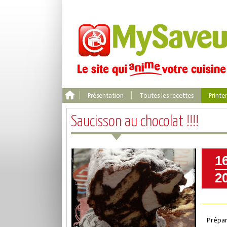
Présentation
Toutes les recettes
Print
Saucisson au chocolat !!!!
1
2
Prépar