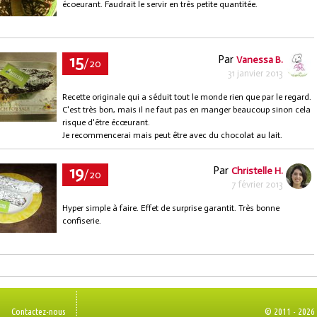
écoeurant. Faudrait le servir en très petite quantitée.
15
Par
Vanessa B.
/20
31 janvier 2013
Recette originale qui a séduit tout le monde rien que par le regard.
C'est très bon, mais il ne faut pas en manger beaucoup sinon cela
risque d'être écœurant.
Je recommencerai mais peut être avec du chocolat au lait.
19
Par
Christelle H.
/20
7 février 2013
Hyper simple à faire. Effet de surprise garantit. Très bonne
confiserie.
Contactez-nous
© 2011 - 2026