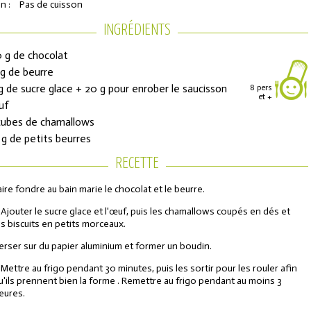
n :
Pas de cuisson
INGRÉDIENTS
 g de chocolat
g de beurre
g de sucre glace + 20 g pour enrober le saucisson
8 pers
et +
uf
cubes de chamallows
 g de petits beurres
RECETTE
ons de réduction
aire fondre au bain marie le chocolat et le beurre.
 Ajouter le sucre glace et l'œuf, puis les chamallows coupés en dés et
urs de l'Année
es biscuits en petits morceaux.
erser sur du papier aluminium et former un boudin.
 Mettre au frigo pendant 30 minutes, puis les sortir pour les rouler afin
u'ils prennent bien la forme . Remettre au frigo pendant au moins 3
eures.