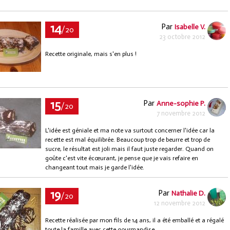
14
Par
Isabelle V.
/20
23 octobre 2012
Recette originale, mais s'en plus !
15
Par
Anne-sophie P.
/20
7 novembre 2012
L'idée est géniale et ma note va surtout concerner l'idée car la
recette est mal équilibrée. Beaucoup trop de beurre et trop de
sucre, le résultat est joli mais il faut juste regarder. Quand on
goûte c'est vite écœurant, je pense que je vais refaire en
changeant tout mais je garde l'idée.
19
Par
Nathalie D.
/20
12 novembre 2012
Recette réalisée par mon fils de 14 ans, il a été emballé et a régalé
toute la famille avec cette gourmandise.