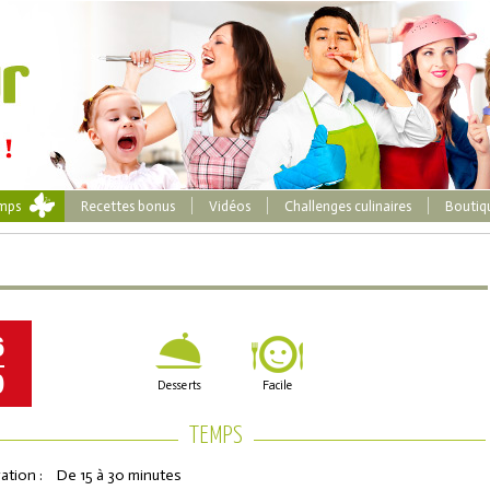
emps
Recettes bonus
Vidéos
Challenges culinaires
Boutiq
6
0
Desserts
Facile
TEMPS
ation :
De 15 à 30 minutes