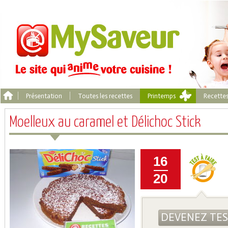
Présentation
Toutes les recettes
Printemps
Recette
Moelleux au caramel et Délichoc Stick
16
20
DEVENEZ TE