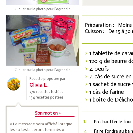
Cliquer sur la photo pour l'agrandir
Préparation :
Moins 
Cuisson :
De 15 à 30
1 tablette de car
120 g de beurre 
Coupons de réduction
4 oeufs
Cliquer sur la photo pour l'agrandir
4 càs de sucre en
Recette proposée par
1 sachet de sucre 
Olivia L.
Saveurs de l'Année
1 càs de farine
770 recettes testées
154 recettes postées
1 boîte de Délicho
Son mot en +
1.
Préchauffer le four 
« Le message sera affiché lorsque
les 10 tests seront terminés »
2.
Faire fondre au bai