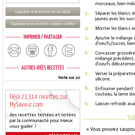
morceaux, bien méla
Signaler une erreur ou un abus
3.
Séparer les blancs d
jaunes avec les sucr
Signaler une recette copiée-collée
4.
Monter les blancs e
5.
IMPRIMER / PARTAGER
Ajouter le mélange
d'oeufs/sucres, bien
6.
Concasser grossière
mélange précédent, 
d'oeufs délicatemen
AUTRES IDÉES RECETTES
7.
Verser la préparati
Note sur 20
silicone.
8.
Enfourner pendant 15
couteau, la lame do
Déjà 21314 recettes sur
9.
Laisser refroidir av
MySaveur.com
des recettes testées et notées
SU
par la communauté pour mieux
vous guider !
« Vous pouvez saupoud